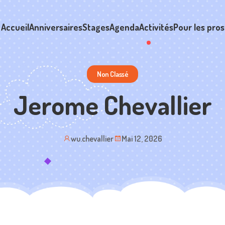
Accueil
Anniversaires
Stages
Agenda
Activités
Pour les pros
Non Classé
Jerome Chevallier
wu.chevallier
Mai 12, 2026