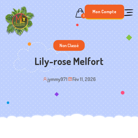
Skip
Mon Compte
to
0
content
Non Classé
Lily-rose Melfort
jymmy971
Fév 11, 2026