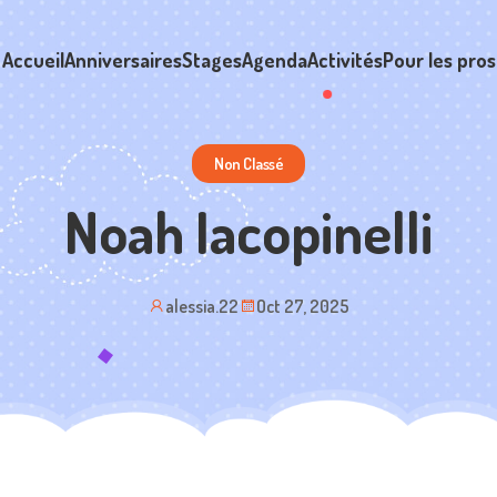
Accueil
Anniversaires
Stages
Agenda
Activités
Pour les pros
Non Classé
Noah Iacopinelli
alessia.22
Oct 27, 2025