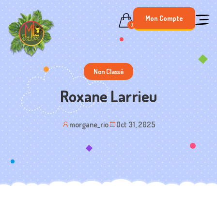
Skip
Mon Compte
to
0
content
Non Classé
Roxane Larrieu
morgane_rio
Oct 31, 2025