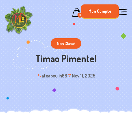
Skip
Mon Compte
to
0
content
Non Classé
Timao Pimentel
ateapoulin66
Nov 11, 2025