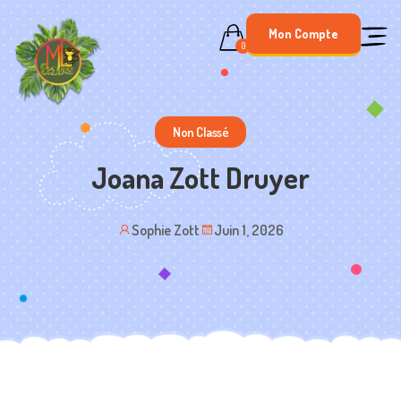
Skip
Mon Compte
to
0
content
Non Classé
Joana Zott Druyer
Sophie Zott
Juin 1, 2026